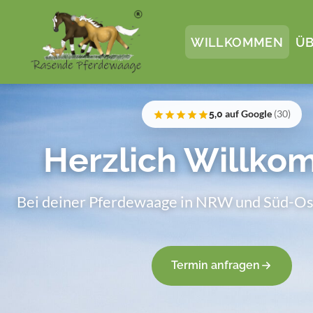
WILLKOMMEN
ÜB
5,0
auf Google
(30)
Herzlich Willko
Bei deiner Pferdewaage in NRW und Süd-Os
Termin anfragen