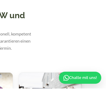
RW und
ionell, kompetent
garantieren einen
Termin.
Chatte mit uns!